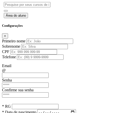
Área do aluno
Configurações
×
Primeiro nome
Sobrenome
CPF
Telefone
Email
@
Senha
Confirme sua senha
* RG
* Data de nascimento