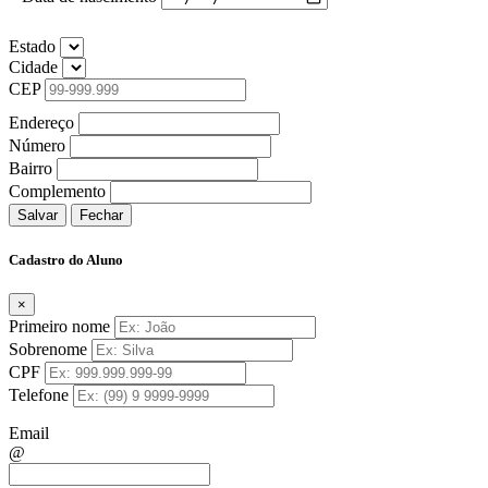
Estado
Cidade
CEP
Endereço
Número
Bairro
Complemento
Salvar
Fechar
Cadastro do Aluno
×
Primeiro nome
Sobrenome
CPF
Telefone
Email
@