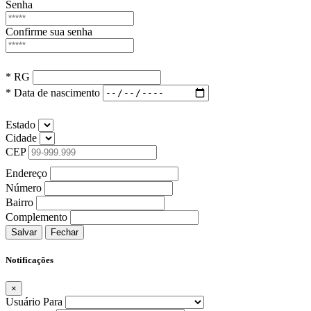
Senha
Confirme sua senha
* RG
* Data de nascimento
Estado
Cidade
CEP
Endereço
Número
Bairro
Complemento
Salvar
Fechar
Notificações
×
Usuário Para