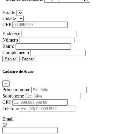
Estado
Cidade
CEP
Endereço
Número
Bairro
Complemento
Salvar
Fechar
Cadastro do Aluno
×
Primeiro nome
Sobrenome
CPF
Telefone
Email
@