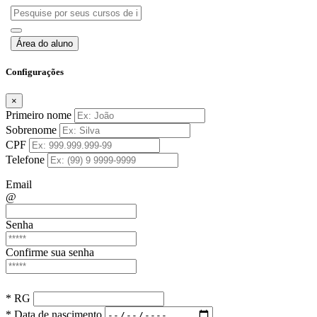
Área do aluno
Configurações
×
Primeiro nome
Sobrenome
CPF
Telefone
Email
@
Senha
Confirme sua senha
* RG
* Data de nascimento