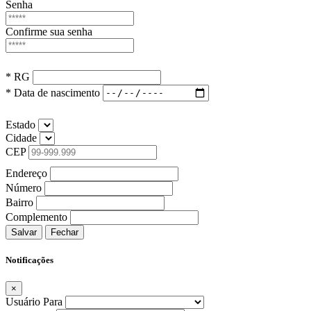
Senha
Confirme sua senha
* RG
* Data de nascimento
Estado
Cidade
CEP
Endereço
Número
Bairro
Complemento
Salvar
Fechar
Notificações
×
Usuário Para